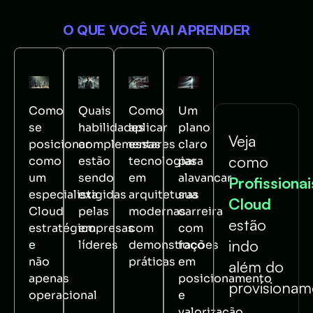
O QUE VOCÊ VAI APRENDER
Como
Quais
Como
Um
se
habilidades
aplicar
plano
Veja
posicionar
complementares
essas
claro
como
como
estão
tecnologias
para
um
sendo
em
alavancar
Profissionai
especialista
exigidas
arquiteturas
sua
Cloud
Cloud
pelas
modernas
carreira
estão
estratégico
empresas
com
com
indo
e
líderes
demonstrações
foco
não
práticas
em
além do
apenas
posicionamento
provisionam
operacional
e
valorização