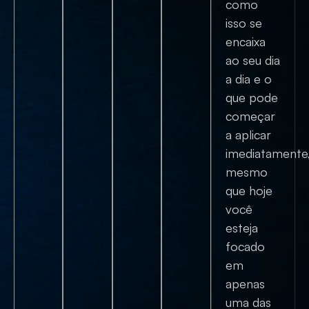
como
isso se
encaixa
ao seu dia
a dia e o
que pode
começar
a aplicar
imediatamente
mesmo
que hoje
você
esteja
focado
em
apenas
uma das