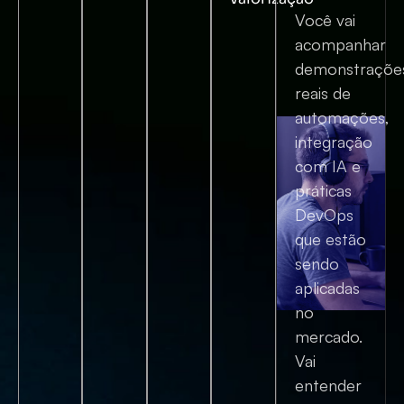
Você vai
acompanhar
demonstraçõe
reais de
automações,
integração
com IA e
práticas
DevOps
que estão
sendo
aplicadas
no
mercado.
Vai
entender