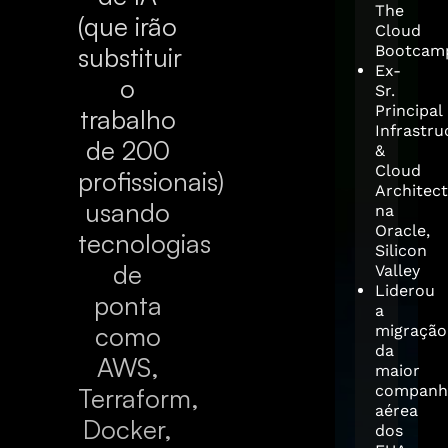
The
(que irão
Cloud
substituir
Bootcam
Ex-
o
Sr.
Principal
trabalho
Infrastru
de 200
&
Cloud
profissionais)
Architec
usando
na
Oracle,
tecnologias
Silicon
de
Valley
Liderou
ponta
a
como
migração
da
AWS,
maior
companh
Terraform,
aérea
Docker,
dos