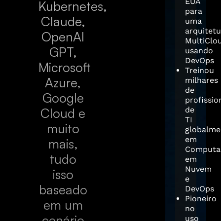
EUA
Kubernetes,
para
Claude,
uma
arquitet
OpenAI
MultiClo
GPT,
usando
DevOps
Microsoft
Treinou
Azure,
milhares
de
Google
profissio
Cloud e
de
TI
muito
globalme
em
mais,
Computa
tudo
em
Nuvem
isso
e
baseado
DevOps
Pioneiro
em um
no
cenário
uso