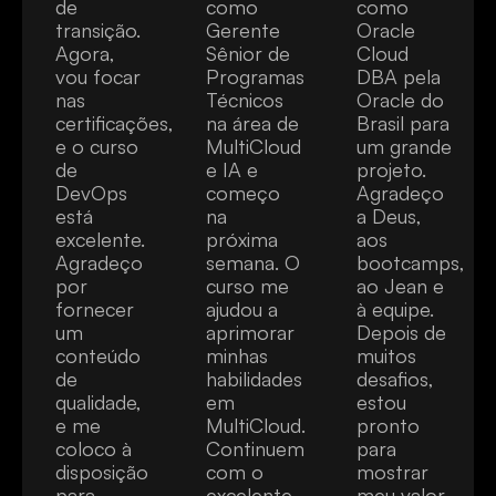
de
como
como
transição.
Gerente
Oracle
Agora,
Sênior de
Cloud
vou focar
Programas
DBA pela
nas
Técnicos
Oracle do
certificações,
na área de
Brasil para
e o curso
MultiCloud
um grande
de
e IA e
projeto.
DevOps
começo
Agradeço
está
na
a Deus,
excelente.
próxima
aos
Agradeço
semana. O
bootcamps,
por
curso me
ao Jean e
fornecer
ajudou a
à equipe.
um
aprimorar
Depois de
conteúdo
minhas
muitos
de
habilidades
desafios,
qualidade,
em
estou
e me
MultiCloud.
pronto
coloco à
Continuem
para
disposição
com o
mostrar
para
excelente
meu valor.