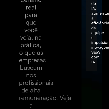
de
real
IA,
para
aumenta
a
que
eficiênci
da
você
equipe
veja, na
e
impulsio
prática,
inovaçõe
o que as
SaaS
com
empresas
IA
buscam
nos
profissionais
de alta
remuneração. Veja
a