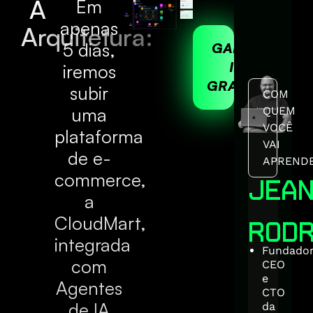
A
Em
apenas
Arquitetura:
5 dias,
GARANTIR ME
INGRESSO
iremos
GRATUITAMEN
subir
COM
uma
QUEM
VOCÊ
plataforma
VAI
de e-
APREND
commerce,
JEA
a
CloudMart,
RODR
integrada
Fundador
com
CEO
e
Agentes
CTO
de IA
da