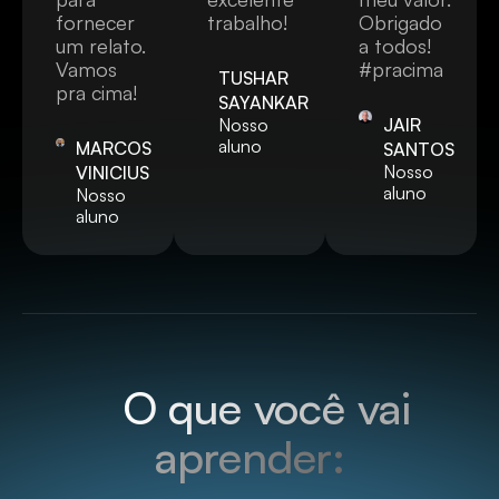
fornecer
trabalho!
Obrigado
um relato.
a todos!
Vamos
#pracima
TUSHAR
pra cima!
SAYANKAR
Nosso
JAIR
aluno
MARCOS
SANTOS
Nosso
VINICIUS
aluno
Nosso
aluno
O
O que você vai
aprender: