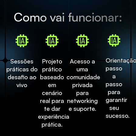
Como vai funcionar:
Orientaçã
Sessões
Projeto
Acesso a
passo
práticas do
prático
uma
a
desafio ao
baseado
comunidade
passo
vivo
em
privada
para
cenário
para
garantir
real para
networking
seu
te dar
e suporte.
sucesso.
experiência
prática.