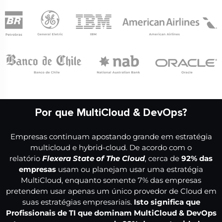
Por que MultiCloud & DevOps?
Empresas continuam apostando grande em estratégia
multicloud e hybrid-cloud. De acordo com o
relatório
Flexera State of The Cloud
, cerca de
92% das
empresas
usam ou planejam usar uma estratégia
MultiCloud, enquanto somente 7% das empresas
pretendem usar apenas um único provedor de Cloud em
suas estratégias empresariais.
Isto significa que
Profissionais de TI que dominam MultiCloud & DevOps