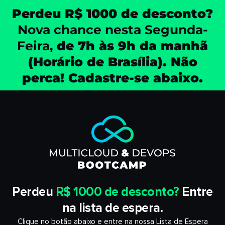
Perdeu R$ 1000 de desconto?
Nova chance nesta Segunda-
Feira,
de 7h às 9h da manhã
(Horário de Brasília). Não
perca! Cadastre-se abaixo.
Perdeu
R$ 1000 de desconto?
Entre
na lista de espera.
Clique no botão abaixo e entre na nossa Lista de Espera