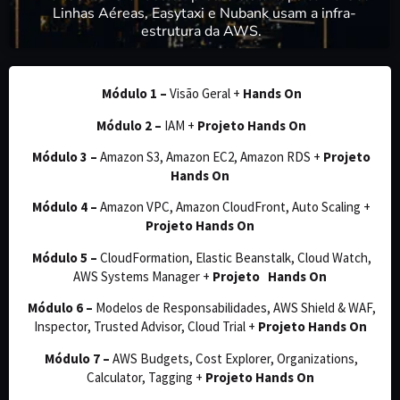
Linhas Aéreas, Easytaxi e Nubank usam a infra-
estrutura da AWS.
Módulo 1 –
Visão Geral +
Hands On
Módulo 2 –
IAM +
Projeto Hands On
Módulo 3 –
Amazon S3,
Amazon EC2, Amazon RDS
+
Projeto
Hands On
Módulo 4 –
Amazon VPC, Amazon CloudFront, Auto Scaling +
Projeto Hands On
Módulo 5 –
CloudFormation, Elastic Beanstalk, Cloud Watch,
AWS Systems Manager +
Projeto Hands On
Módulo 6 –
Modelos de Responsabilidades, AWS Shield & WAF,
Inspector, Trusted Advisor, Cloud Trial +
Projeto Hands On
Módulo 7 –
AWS Budgets, Cost Explorer, Organizations,
Calculator, Tagging
+
Projeto Hands On