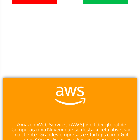
Mesmo depois de completar todo o ciclo,
você terá
acesso de 1 ano a Plataforma,
podendo ser renovado
ao término do mesmo, se desejar…
Conteúdo do Programa:
Amazon Web Services (AWS) é o líder global de
Computação na Nuvem que se destaca pela obsessão
no cliente. Grandes empresas e startups como Gol
Linhas Aéreas, Easytaxi e Nubank usam a infra-