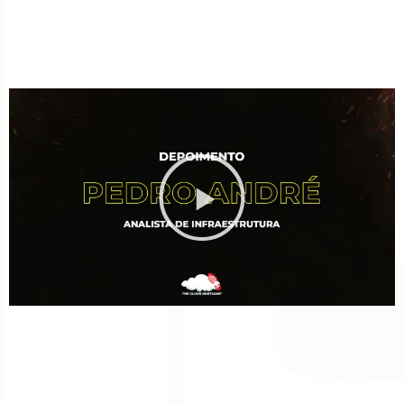
Contratada para atuar como Gerente de Projetos
Cloud em um projeto da TV Globo após um ano
desalocada.
Durante o Bootcamp foi convidado pelo seu Diretor
para migrar todo o data center para a Nuvem. Com o
conhecimento do Bootcamp, se sentiu preparado.