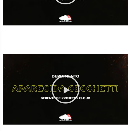
Fechou projeto Cloud de meio milhão de dólares na
Suiça com o conhecimento que ganhou no Bootcamp.