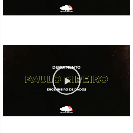
Contratado pela Oracle como Engenheiro Cloud Senior
após o Bootcamp.
Triplicou seu salário mesmo sem ter terminado ainda o
Bootcamp.