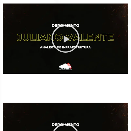
Está liderando migração de On Premises para a Nuvem
como Arquiteto Cloud após o Bootcamp.