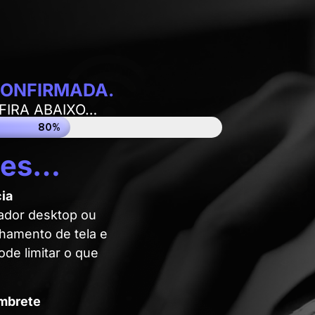
CONFIRMADA.
ONFIRA ABAIXO…
80%
tes…
ia
tador desktop ou
lhamento de tela e
ode limitar o que
embrete