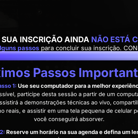
 SUA INSCRIÇÃO AINDA
NÃO ESTÁ 
lguns passos
para concluir sua inscrição. C
ximos Passos Importan
asso 1:
Use seu computador para a melhor experiênc
ível, participe desta sessão a partir de um compu
sistirá a demonstrações técnicas ao vivo, comparti
ho reais, e assistir em uma tela pequena de celular p
você conseguirá absorver.
 2:
Reserve um horário na sua agenda e defina um l