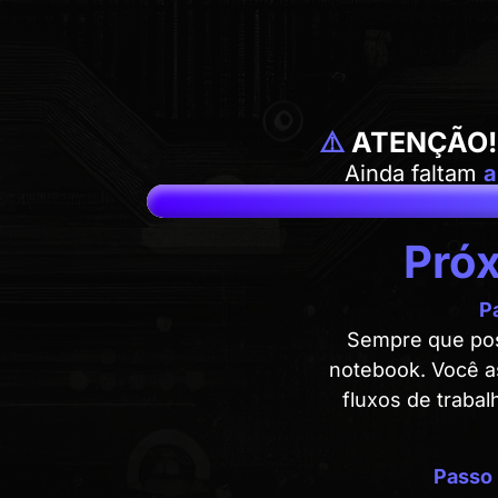
⚠️
ATENÇÃO!
Ainda faltam
a
Pró
P
Sempre que poss
notebook. Você as
fluxos de trabal
Passo