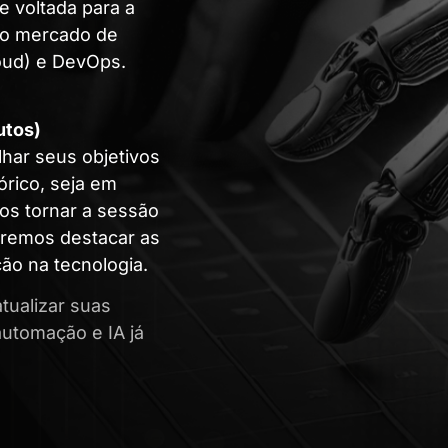
e voltada para a
 no mercado de
oud) e DevOps.
utos)
lhar seus objetivos
órico, seja em
os tornar a sessão
deremos destacar as
ão na tecnologia.
atualizar suas
automação e IA já