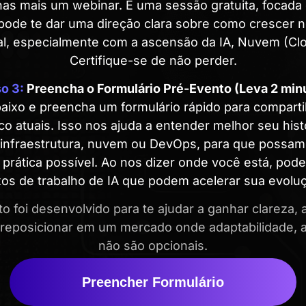
as mais um webinar. É uma sessão gratuita, focada 
 pode te dar uma direção clara sobre como crescer
ual, especialmente com a ascensão da IA, Nuvem (Cl
Certifique-se de não perder.
o 3:
Preencha o Formulário Pré-Evento (Leva 2 min
aixo e preencha um formulário rápido para comparti
co atuais. Isso nos ajuda a entender melhor seu hist
infraestrutura, nuvem ou DevOps, para que possam
 prática possível. Ao nos dizer onde você está, po
uxos de trabalho de IA que podem acelerar sua evoluç
o foi desenvolvido para te ajudar a ganhar clareza, 
 reposicionar em um mercado onde adaptabilidade, 
não são opcionais.
Preencher Formulário