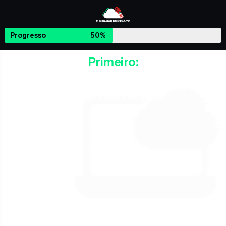
Progresso
50%
Primeiro:
Assista a este vídeo agora para descobrir como vamos
ajudá-lo a dominar MultiCloud, DevOps & IA e estar entre os
melhores e mais bem pagos.