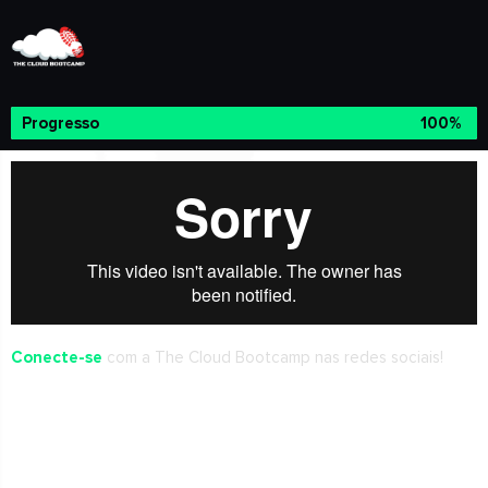
Progresso
100%
Conecte-se
com a The Cloud Bootcamp nas redes sociais!
Seus próximos passos!
Confirme sua presença.