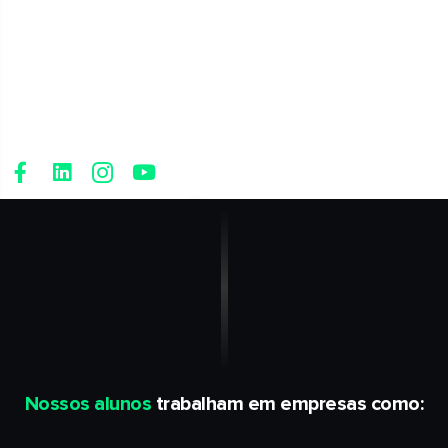
1 – Fique atento no seu telefone, pois nas próximas horas,
vamos te ligar ou enviar uma mensagem via WhatsApp para
confirmar seu agendamento (caso você não confirme, seu
agendamento será automaticamente cancelado).
2 – Assista ao vídeo ao lado para saber os próximos passos.
Nossos alunos
trabalham em empresas como: