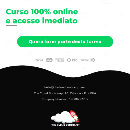
Quero fazer parte desta turma
Clique no botão para testar usando a garantia de 7 dias
hello@thecloudbootcamp.com
The Cloud Bootcamp LLC, Orlando – FL – EUA
Company Number: L19000272232