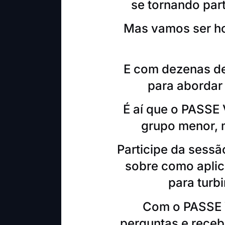
se tornando part
Mas vamos ser h
E com dezenas de
para abordar
É aí que o PASSE 
grupo menor, 
Participe da sess
sobre como aplic
para turb
Com o PASSE V
perguntas e receb