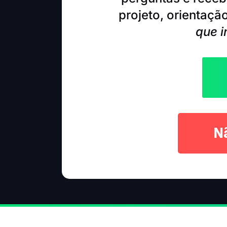
projeto, orientaçã
que i
N