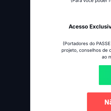
(Para você poder r
Acesso Exclusi
(Portadores do PASSE 
projeto, conselhos de c
ao 
N