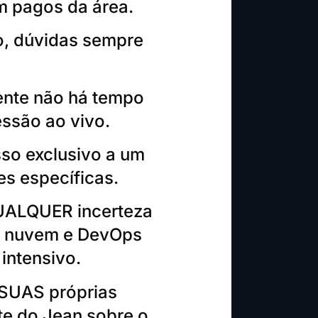
em pagos da área.
, dúvidas sempre
ente não há tempo
ssão ao vivo.
sso exclusivo a um
s específicas.
QUALQUER incerteza
em nuvem e DevOps
intensivo.
 SUAS próprias
te do Jean sobre o