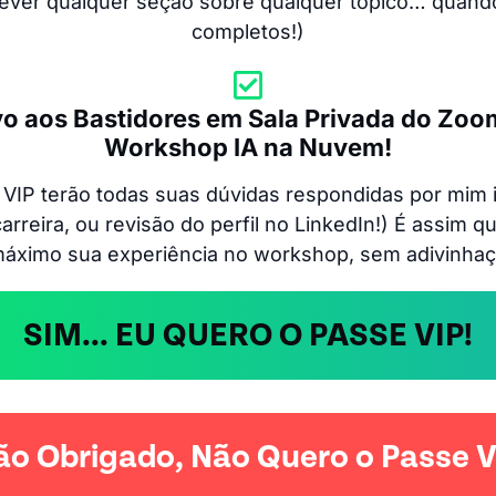
ever qualquer seção sobre qualquer tópico… quando
completos!)
vo aos Bastidores em Sala Privada do Zoo
Workshop IA na Nuvem!
VIP terão todas suas dúvidas respondidas por mim
arreira, ou revisão do perfil no LinkedIn!) É assim 
máximo sua experiência no workshop, sem adivinhaç
SIM... EU QUERO O PASSE VIP!
ão Obrigado, Não Quero o Passe V