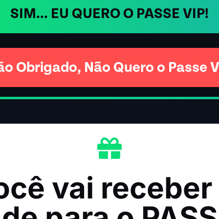
SIM... EU QUERO O PASSE VIP!
ão Obrigado, Não Quero o Passe V
ocê vai receber 
de para o PASS