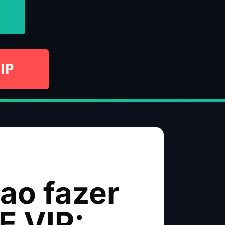
IP
ao fazer
E VIP: