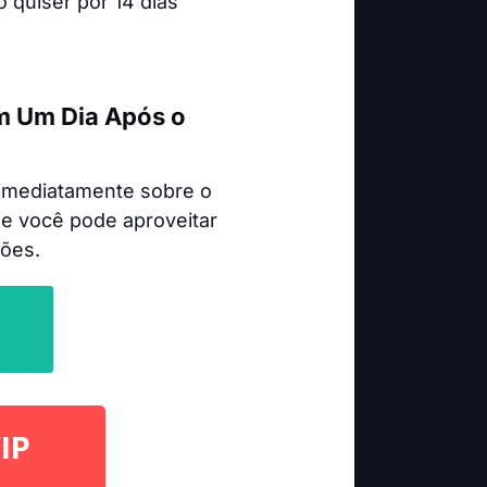
 quiser por 14 dias
m Um Dia Após o
 imediatamente sobre o
que você pode aproveitar
ões.
IP