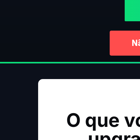
N
O que v
upgra