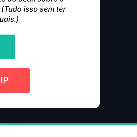
.
(Tudo isso sem ter
uais.)
IP