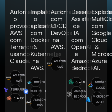
Automatizando
Implantando
Automatizando
Desenvolvend
Explor
o
o
com
Assistentes
MultiCl
provisionamento
aplicativo
CI/CD
de
com
AWS
com
DevOps
IA
Google
com
Docker
na
com
Cloud
Terraform
&
AWS.
OpenAI
&
usando
Kubernetes
e
Microso
Claude.
na
Amazon
Azure
AMAZON
AWS.
Bedrock.
AI.
AWS
AMAZON
AWS
DOCKER
OpenAI
GOOGLE
CLOUD
TERRAFORM
KUBERNETES
AMAZON
BEDROCK
MICROSOFT
CLAUDE
AMAZON
AZURE
AWS