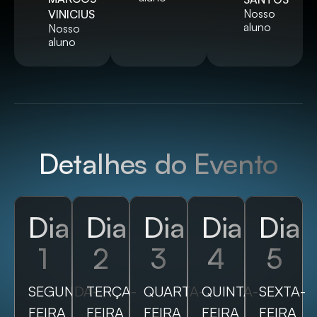
Nosso
VINICIUS
aluno
Nosso
aluno
Detalhes do Evento
Dia
Dia
Dia
Dia
Dia
1
2
3
4
5
SEGUNDA-
TERÇA-
QUARTA-
QUINTA-
SEXTA-
FEIRA
FEIRA
FEIRA
FEIRA
FEIRA