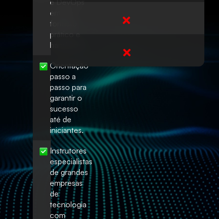
e DevOps
em um
formato
prático e
hands-on.
Orientação
passo a
passo para
garantir o
sucesso
até de
iniciantes.
Instrutores
especialistas
de grandes
empresas
de
tecnologia
com