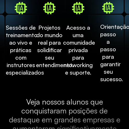
Orientaçã
Sessões de
Projetos
Acesso a
passo
treinamento
do mundo
uma
a
ao vivo e
real para
comunidade
passo
práticas
solidificar
privada
para
com
seu
para
garantir
instrutores
entendimento.
networking
seu
especializados
e suporte.
sucesso.
Veja nossos alunos que
conquistaram posições de
destaque em grandes empresas e
aumentaram significativamente