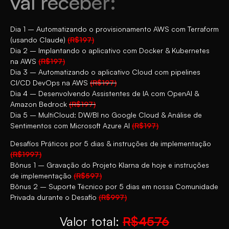
vai receber:
Dia 1 – Automatizando o provisionamento AWS com Terraform
(usando Claude)
(R$197)
Dia 2 – Implantando o aplicativo com Docker & Kubernetes
na AWS
(R$197)
Dia 3 –
Automatizando o aplicativo Cloud com pipelines
CI/CD DevOps na AWS
(R$197)
Dia 4 –
Desenvolvendo Assistentes de IA com OpenAI &
Amazon Bedrock
(R$197)
Dia 5 – MultiCloud: DW/BI no Google Cloud & Análise de
Sentimentos com Microsoft Azure AI
(R$197)
Desafios Práticos por 5 dias & instruções de implementação
(R$1997)
Bônus 1 – Gravação do Projeto Klarna de hoje e instruções
de implementação
(R$597)
Bônus 2 – Suporte Técnico por 5 dias em nossa Comunidade
Privada durante o Desafio
(R$997)
Valor total:
R$4576