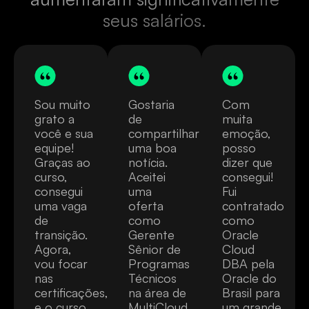
seus salários.
Sou muito
Gostaria
Com
grato a
de
muita
você e sua
compartilhar
emoção,
equipe!
uma boa
posso
Graças ao
notícia.
dizer que
curso,
Aceitei
consegui!
consegui
uma
Fui
uma vaga
oferta
contratado
de
como
como
transição.
Gerente
Oracle
Agora,
Sênior de
Cloud
vou focar
Programas
DBA pela
nas
Técnicos
Oracle do
certificações,
na área de
Brasil para
e o curso
MultiCloud
um grande