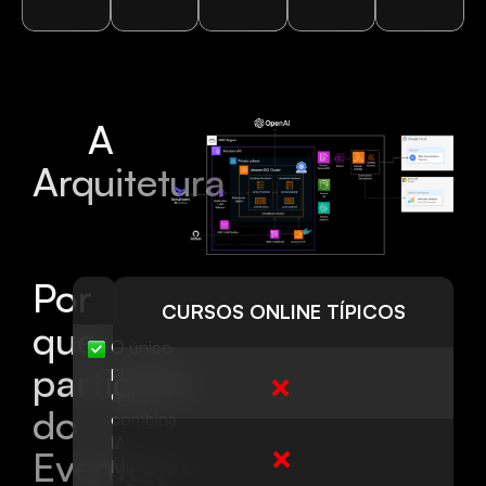
A
Arquitetura
Por
CURSOS ONLINE TÍPICOS
que
O único
participar
programa
que
do
combina
IA,
Evento?
MultiCloud