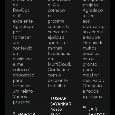
de
e IA e
projeto.
DevOps
começo
Agradeço
está
na
a Deus,
excelente.
próxima
aos
Agradeço
semana. O
bootcamps,
por
curso me
ao Jean e
fornecer
ajudou a
à equipe.
um
aprimorar
Depois de
conteúdo
minhas
muitos
de
habilidades
desafios,
qualidade,
em
estou
e me
MultiCloud.
pronto
coloco à
Continuem
para
disposição
com o
mostrar
para
excelente
meu valor.
fornecer
trabalho!
Obrigado
um relato.
a todos!
Vamos
#pracima
TUSHAR
pra cima!
SAYANKAR
Nosso
JAIR
aluno
MARCOS
SANTOS