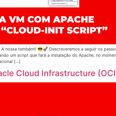
A nossa também!! 😎🚀 Descreveremos a seguir os passos 
usando um script que fará a instalação do Apache, no mome
acional […]
acle Cloud Infrastructure (OCI