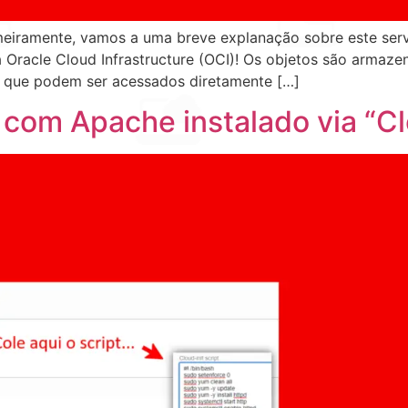
imeiramente, vamos a uma breve explanação sobre este ser
racle Cloud Infrastructure (OCI)! Os objetos são armaze
, que podem ser acessados diretamente […]
om Apache instalado via “Clo