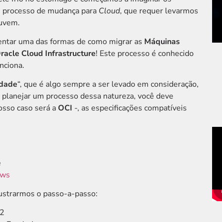
 processo de mudança para
Cloud
, que requer levarmos
nuvem.
sentar uma das formas de como migrar as
Máquinas
racle Cloud Infrastructure
! Este processo é conhecido
nciona.
idade
“, que é algo sempre a ser levado em consideração,
e planejar um processo dessa natureza, você deve
osso caso será a
OCI
-, as especificações compatíveis
e
ows
ustrarmos o passo-a-passo:
2