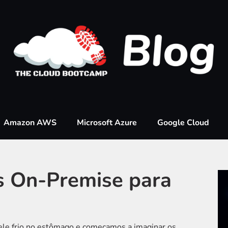
Amazon AWS
Microsoft Azure
Google Cloud
s On-Premise para
uele frio no estômago e começamos a imaginar os