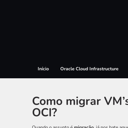
Início
Oracle Cloud Infrastructure
Como migrar VM’
OCI?
Quando o assunto é
migração
, já nos bate aq