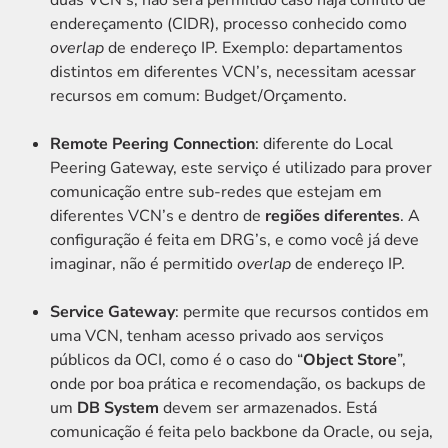
duas VCN’s, não será permitido caso haja conflito de
endereçamento (CIDR), processo conhecido como
overlap
de endereço IP. Exemplo: departamentos
distintos em diferentes VCN’s, necessitam acessar
recursos em comum: Budget/Orçamento.
Remote Peering Connection
: diferente do Local
Peering Gateway, este serviço é utilizado para prover
comunicação entre sub-redes que estejam em
diferentes VCN’s e dentro de
regiões diferentes
. A
configuração é feita em DRG’s, e como você já deve
imaginar, não é permitido
overlap
de endereço IP.
Service Gateway
: permite que recursos contidos em
uma VCN, tenham acesso privado aos serviços
públicos da OCI, como é o caso do “
Object Store
”,
onde por boa prática e recomendação, os backups de
um
DB System
devem ser armazenados. Está
comunicação é feita pelo backbone da Oracle, ou seja,